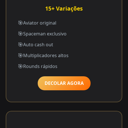
15+ Variações
Aviator original
Spaceman exclusivo
Auto cash out
Multiplicadores altos
Rounds rápidos
DECOLAR AGORA