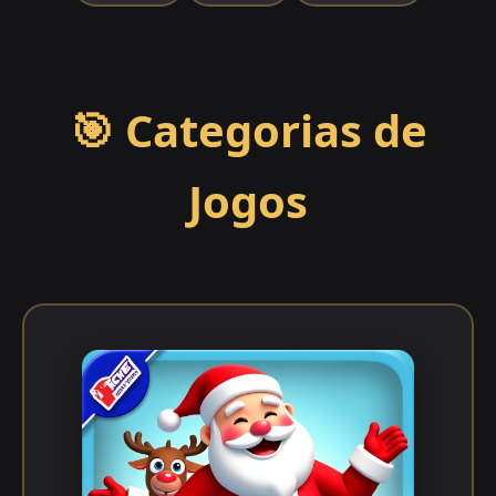
🎯 Categorias de
Jogos