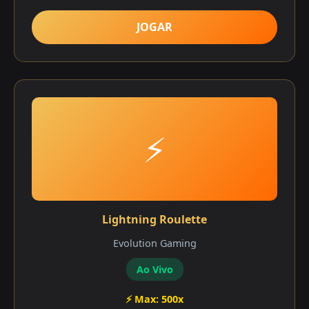
JOGAR
⚡
Lightning Roulette
Evolution Gaming
Ao Vivo
⚡ Max: 500x