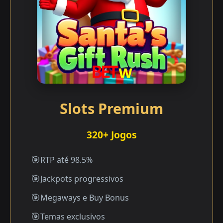
Slots Premium
320+ Jogos
RTP até 98.5%
Jackpots progressivos
Megaways e Buy Bonus
Temas exclusivos