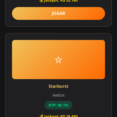
💰 Jackpot: R$ 52.180
JOGAR
⭐
Starburst
NetEnt
RTP: 96.1%
💰 Jackpot: R$ 28.450