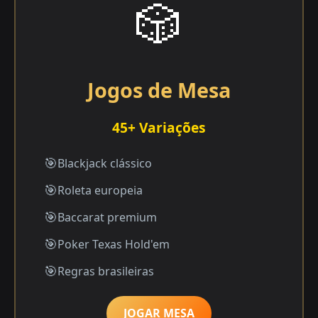
🎲
Jogos de Mesa
45+ Variações
Blackjack clássico
Roleta europeia
Baccarat premium
Poker Texas Hold'em
Regras brasileiras
JOGAR MESA