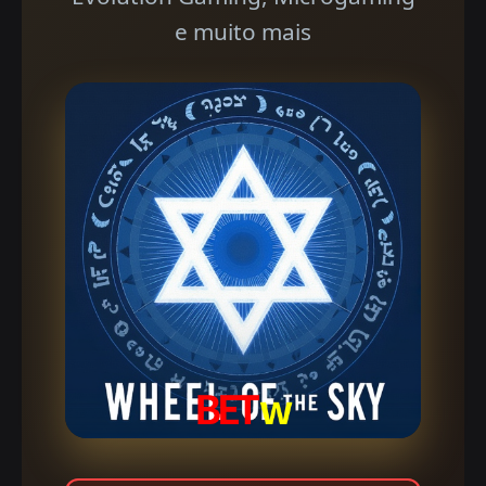
e muito mais