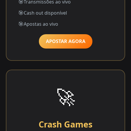
Transmissões ao vivo
Cash out disponível
Apostas ao vivo
APOSTAR AGORA
🚀
Crash Games