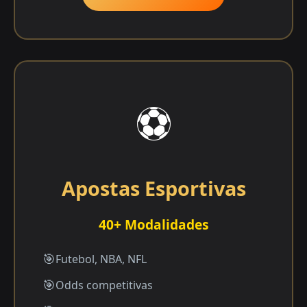
⚽
Apostas Esportivas
40+ Modalidades
Futebol, NBA, NFL
Odds competitivas