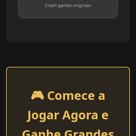
Crash games originais
🎮 Comece a
Jogar Agora e
Ganhe Grandes