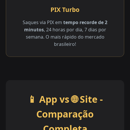
PIX Turbo
Saques via PIX em
tempo recorde de 2
minutos
, 24 horas por dia, 7 dias por
semana. O mais rápido do mercado
brasileiro!
📱 App vs 🌐 Site -
Comparação
Completa