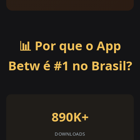
📊 Por que o App
Betw é #1 no Brasil?
890K+
DOWNLOADS