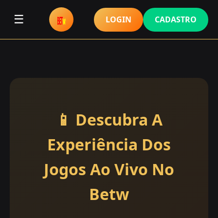
☰
LOGIN
CADASTRO
📱 Descubra A
Experiência Dos
Jogos Ao Vivo No
Betw