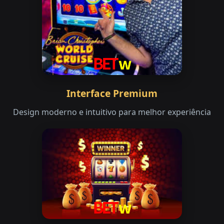
Interface Premium
Design moderno e intuitivo para melhor experiência