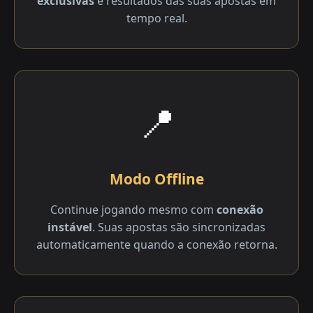
exclusivas
e resultados das suas apostas em
tempo real.
📍
Modo Offline
Continue jogando mesmo com
conexão
instável
. Suas apostas são sincronizadas
automaticamente quando a conexão retorna.