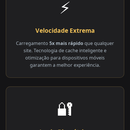
⚡
Velocidade Extrema
Carregamento
5x mais rápido
que qualquer
site. Tecnologia de cache inteligente e
otimização para dispositivos móveis
garantem a melhor experiência.
🔐