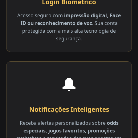
Login Biométrico
Acesso seguro com
impressão digital, Face
ID ou reconhecimento de voz
. Sua conta
protegida com a mais alta tecnologia de
segurança.
🔔
Notificações Inteligentes
Receba alertas personalizados sobre
odds
especiais, jogos favoritos, promoções