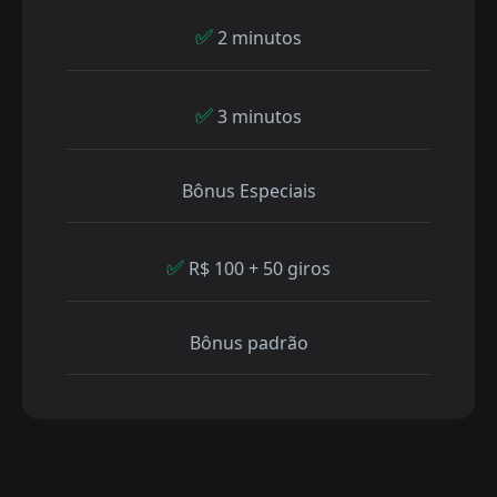
✅
2 minutos
✅
3 minutos
Bônus Especiais
✅
R$ 100 + 50 giros
Bônus padrão