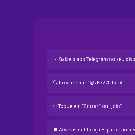
📱 Baixe o app Telegram no seu disp
🔍 Procure por "@7B777Oficial"
👆 Toque em "Entrar" ou "Join"
🔔 Ative as notificações para não p