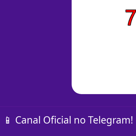
📱 Canal Oficial no Telegram!