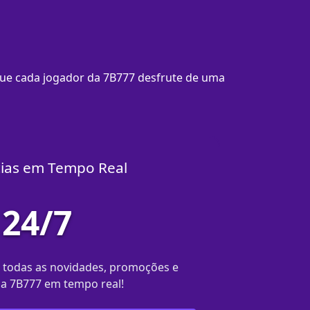
 que cada jogador da 7B777 desfrute de uma
cias em Tempo Real
24/7
e todas as novidades, promoções e
da 7B777 em tempo real!