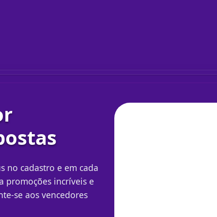
or
postas
s no cadastro e em cada
a promoções incríveis e
unte-se aos vencedores