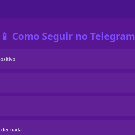
📱 Como Seguir no Telegram
ositivo
erder nada