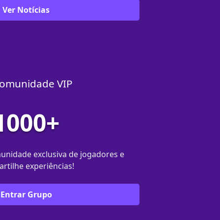
Ver Notícias
Comunidade VIP
1000+
unidade exclusiva de jogadores e
rtilhe experiências!
Entrar Grupo