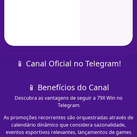
📱 Canal Oficial no Telegram!
📱 Benefícios do Canal
Descubra as vantagens de seguir a 79X Win no
Telegram
As promoções recorrentes são orquestradas através de
calendário dinâmico que considera sazonalidade,
eventos esportivos relevantes, lançamentos de games