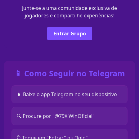
Junte-se a uma comunidade exclusiva de
jogadores e compartilhe experiências!
Entrar Grupo
📱 Como Seguir no Telegram
📱 Baixe o app Telegram no seu dispositivo
🔍 Procure por "@79X WinOficial"
👆 Toque em "Entrar" ou "Join"