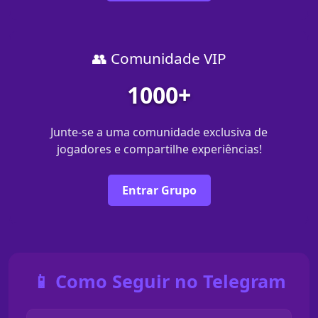
👥 Comunidade VIP
1000+
Junte-se a uma comunidade exclusiva de
jogadores e compartilhe experiências!
Entrar Grupo
📱 Como Seguir no Telegram