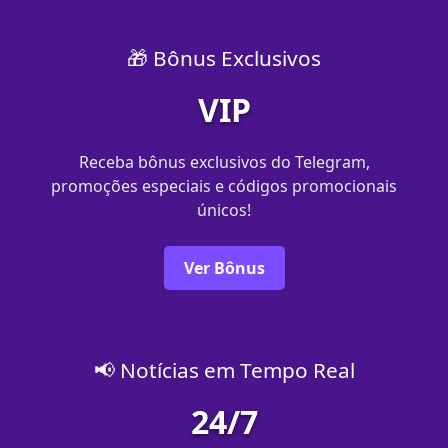
🎁 Bônus Exclusivos
VIP
Receba bônus exclusivos do Telegram,
promoções especiais e códigos promocionais
únicos!
Ver Bônus
📢 Notícias em Tempo Real
24/7