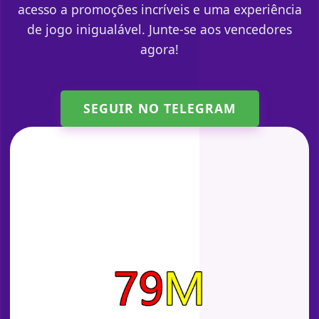
acesso a promoções incríveis e uma experiência
de jogo inigualável. Junte-se aos vencedores
agora!
SEGUIR NO TELEGRAM