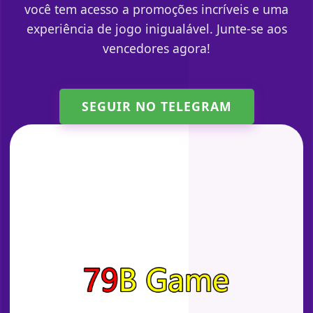
você tem acesso a promoções incríveis e uma
experiência de jogo inigualável. Junte-se aos
vencedores agora!
SEGUIR NO TELEGRAM