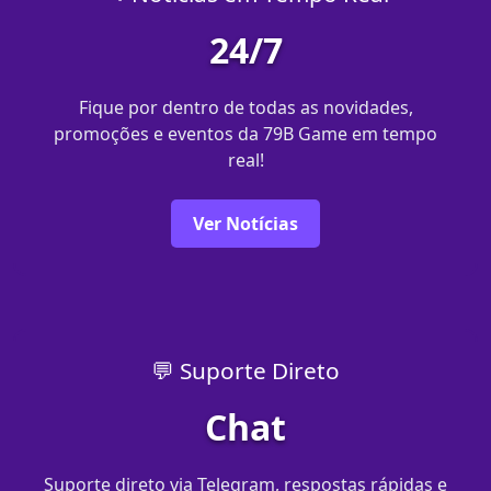
24/7
Fique por dentro de todas as novidades,
promoções e eventos da 79B Game em tempo
real!
Ver Notícias
💬 Suporte Direto
Chat
Suporte direto via Telegram, respostas rápidas e