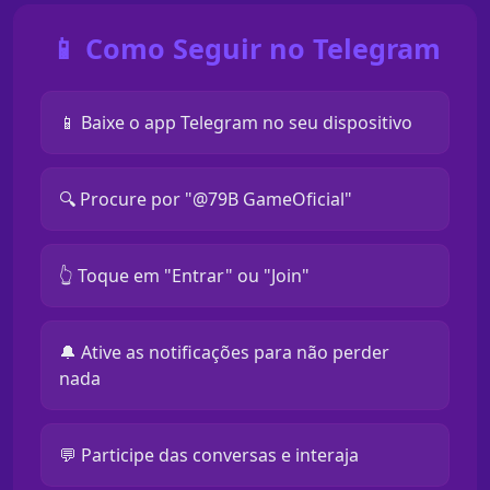
📱 Como Seguir no Telegram
📱 Baixe o app Telegram no seu dispositivo
🔍 Procure por "@79B GameOficial"
👆 Toque em "Entrar" ou "Join"
🔔 Ative as notificações para não perder
nada
💬 Participe das conversas e interaja