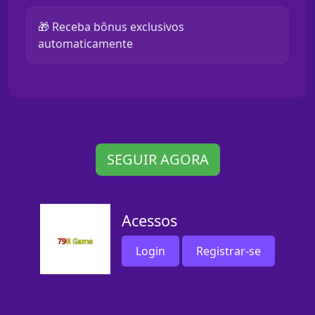
🎁 Receba bônus exclusivos
automaticamente
SEGUIR AGORA
Acessos
Login
Registrar-se