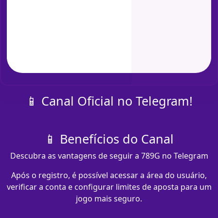
📱 Canal Oficial no Telegram!
📱 Benefícios do Canal
Descubra as vantagens de seguir a 789G no Telegram
Após o registro, é possível acessar a área do usuário,
verificar a conta e configurar limites de aposta para um
jogo mais seguro.