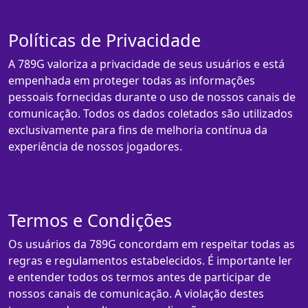
Políticas de Privacidade
A 789G valoriza a privacidade de seus usuários e está
empenhada em proteger todas as informações
pessoais fornecidas durante o uso de nossos canais de
comunicação. Todos os dados coletados são utilizados
exclusivamente para fins de melhoria contínua da
experiência de nossos jogadores.
Termos e Condições
Os usuários da 789G concordam em respeitar todas as
regras e regulamentos estabelecidos. É importante ler
e entender todos os termos antes de participar de
nossos canais de comunicação. A violação destes