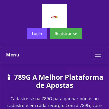
Login
Registrar-se
Menu
📱 789G A Melhor Plataforma
de Apostas
Cadastre-se na 789G para ganhar bônus no
cadastro e em cada recarga. Com a 789G, você