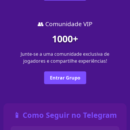
👥 Comunidade VIP
1000+
Junte-se a uma comunidade exclusiva de
jogadores e compartilhe experiências!
Entrar Grupo
📱 Como Seguir no Telegram