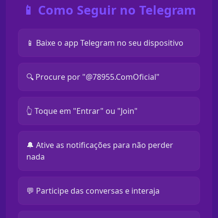
📱 Como Seguir no Telegram
📱 Baixe o app Telegram no seu dispositivo
🔍 Procure por "@78955.ComOficial"
👆 Toque em "Entrar" ou "Join"
🔔 Ative as notificações para não perder
nada
💬 Participe das conversas e interaja