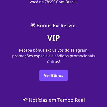
você na 78955.Com Brasil !
🎁 Bônus Exclusivos
VIP
Receba bônus exclusivos do Telegram,
promoções especiais e códigos promocionais
únicos!
Ver Bônus
📢 Notícias em Tempo Real