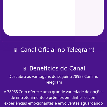
📱 Canal Oficial no Telegram!
📱 Benefícios do Canal
Descubra as vantagens de seguir a 78955.Com no
Telegram
A 78955.Com oferece uma grande variedade de opções
de entretenimento e prêmios em dinheiro, com
experiências emocionantes e envolventes aguardando