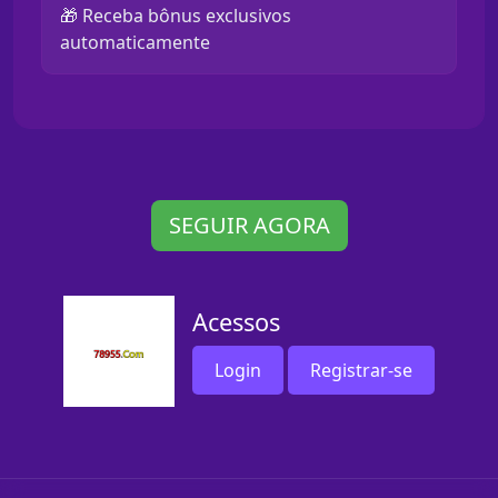
🎁 Receba bônus exclusivos
automaticamente
SEGUIR AGORA
Acessos
Login
Registrar-se