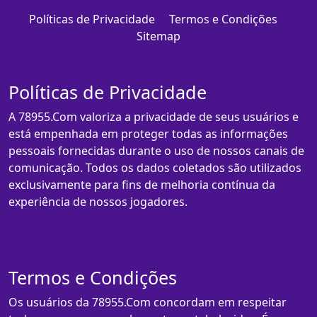
Políticas de Privacidade
Termos e Condições
Sitemap
Políticas de Privacidade
A 78955.Com valoriza a privacidade de seus usuários e
está empenhada em proteger todas as informações
pessoais fornecidas durante o uso de nossos canais de
comunicação. Todos os dados coletados são utilizados
exclusivamente para fins de melhoria contínua da
experiência de nossos jogadores.
Termos e Condições
Os usuários da 78955.Com concordam em respeitar