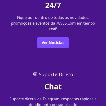
24/7
Fique por dentro de todas as novidades,
promoções e eventos da 78955.Com em tempo
real!
Ver Notícias
💬 Suporte Direto
Chat
Suporte direto via Telegram, respostas rápidas e
atendimento personalizado!