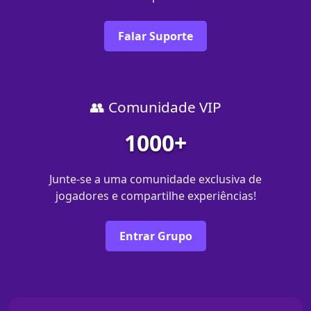
Falar Suporte
👥 Comunidade VIP
1000+
Junte-se a uma comunidade exclusiva de
jogadores e compartilhe experiências!
Entrar Grupo