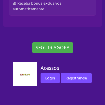
🎁 Receba bônus exclusivos
automaticamente
SEGUIR AGORA
Acessos
Login
Registrar-se