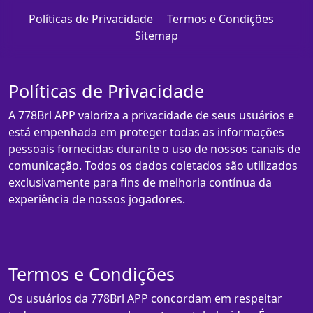
Políticas de Privacidade
Termos e Condições
Sitemap
Políticas de Privacidade
A 778Brl APP valoriza a privacidade de seus usuários e
está empenhada em proteger todas as informações
pessoais fornecidas durante o uso de nossos canais de
comunicação. Todos os dados coletados são utilizados
exclusivamente para fins de melhoria contínua da
experiência de nossos jogadores.
Termos e Condições
Os usuários da 778Brl APP concordam em respeitar