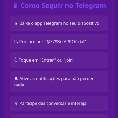
📱 Como Seguir no Telegram
📱 Baixe o app Telegram no seu dispositivo
🔍 Procure por "@778Brl APPOficial"
👆 Toque em "Entrar" ou "Join"
🔔 Ative as notificações para não perder
nada
💬 Participe das conversas e interaja