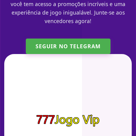
você tem acesso a promoções incríveis e uma
experiência de jogo inigualável. Junte-se aos
vencedores agora!
SEGUIR NO TELEGRAM