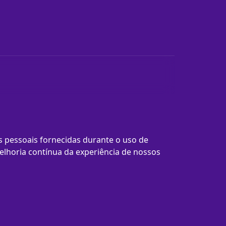
s pessoais fornecidas durante o uso de
elhoria contínua da experiência de nossos