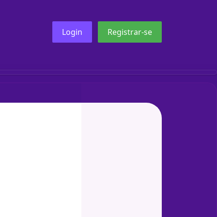
Login
Registrar-se