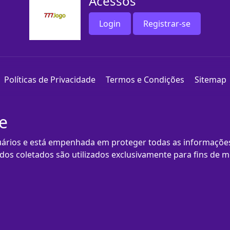
Acessos
Login
Registrar-se
Políticas de Privacidade
Termos e Condições
Sitemap
de
suários e está empenhada em proteger todas as informaçõe
os coletados são utilizados exclusivamente para fins de m