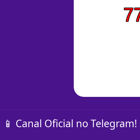
📱 Canal Oficial no Telegram!