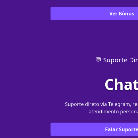
Ver Bônus
💬 Suporte Di
Cha
Suporte direto via Telegram, r
atendimento persona
Falar Suport