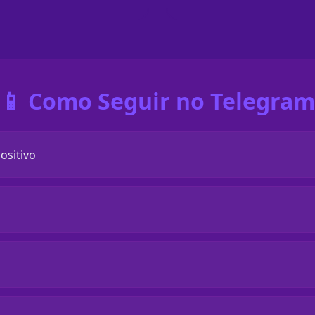
📱 Como Seguir no Telegram
ositivo