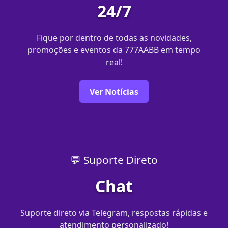
24/7
Fique por dentro de todas as novidades,
promoções e eventos da 777AABB em tempo
real!
Ver Notícias
💬 Suporte Direto
Chat
Suporte direto via Telegram, respostas rápidas e
atendimento personalizado!