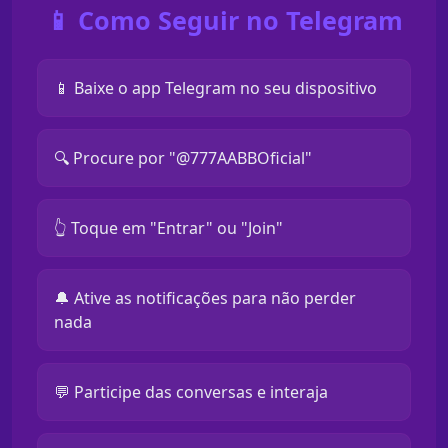
📱 Como Seguir no Telegram
📱 Baixe o app Telegram no seu dispositivo
🔍 Procure por "@777AABBOficial"
👆 Toque em "Entrar" ou "Join"
🔔 Ative as notificações para não perder
nada
💬 Participe das conversas e interaja