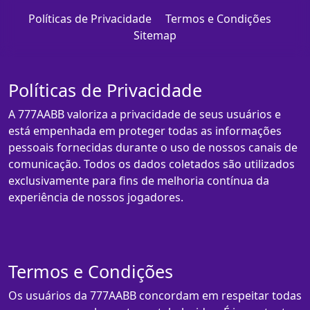
Políticas de Privacidade
Termos e Condições
Sitemap
Políticas de Privacidade
A 777AABB valoriza a privacidade de seus usuários e
está empenhada em proteger todas as informações
pessoais fornecidas durante o uso de nossos canais de
comunicação. Todos os dados coletados são utilizados
exclusivamente para fins de melhoria contínua da
experiência de nossos jogadores.
Termos e Condições
Os usuários da 777AABB concordam em respeitar todas