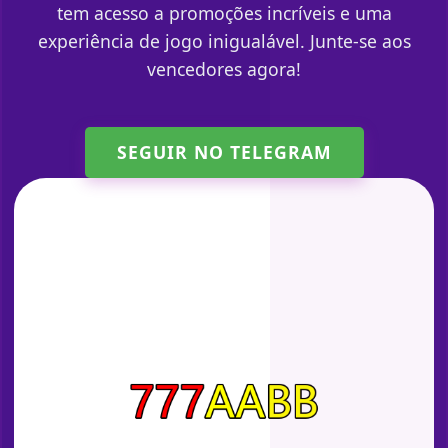
tem acesso a promoções incríveis e uma
experiência de jogo inigualável. Junte-se aos
vencedores agora!
SEGUIR NO TELEGRAM