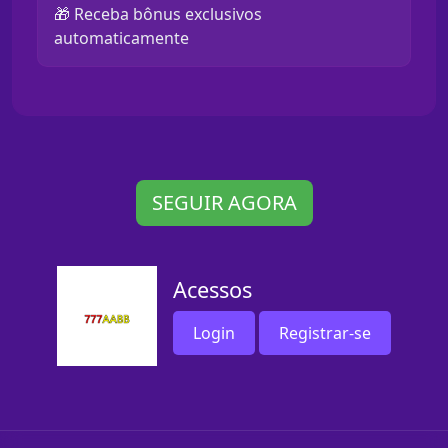
🎁 Receba bônus exclusivos
automaticamente
SEGUIR AGORA
Acessos
Login
Registrar-se