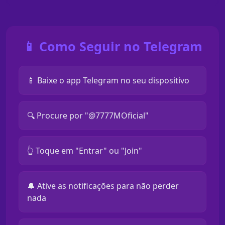
📱 Como Seguir no Telegram
📱 Baixe o app Telegram no seu dispositivo
🔍 Procure por "@7777MOficial"
👆 Toque em "Entrar" ou "Join"
🔔 Ative as notificações para não perder
nada