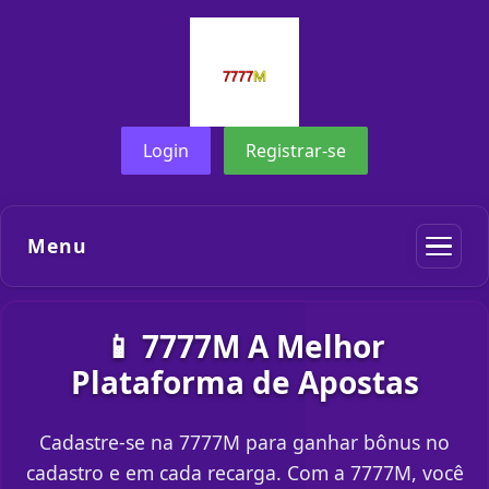
Login
Registrar-se
Menu
📱 7777M A Melhor
Plataforma de Apostas
Cadastre-se na 7777M para ganhar bônus no
cadastro e em cada recarga. Com a 7777M, você