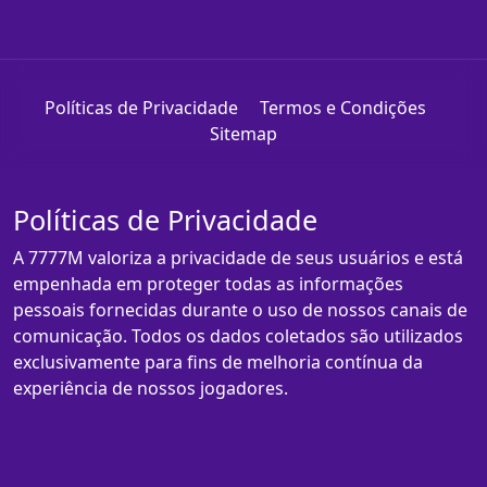
Políticas de Privacidade
Termos e Condições
Sitemap
Políticas de Privacidade
A 7777M valoriza a privacidade de seus usuários e está
empenhada em proteger todas as informações
pessoais fornecidas durante o uso de nossos canais de
comunicação. Todos os dados coletados são utilizados
exclusivamente para fins de melhoria contínua da
experiência de nossos jogadores.