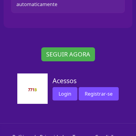
automaticamente
SEGUIR AGORA
Acessos
Login
Registrar-se