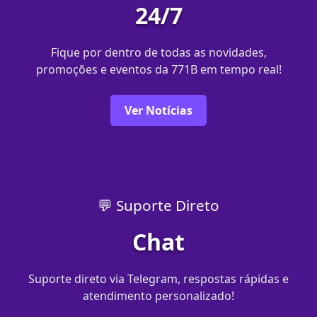
24/7
Fique por dentro de todas as novidades,
promoções e eventos da 771B em tempo real!
Ver Notícias
💬 Suporte Direto
Chat
Suporte direto via Telegram, respostas rápidas e
atendimento personalizado!