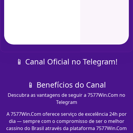
📱 Canal Oficial no Telegram!
📱 Benefícios do Canal
Descubra as vantagens de seguir a 7577Win.Com no
Telegram
A 7577Win.Com oferece serviço de excelência 24h por
dia — sempre com o compromisso de ser o melhor
cassino do Brasil através da plataforma 7577Win.Com