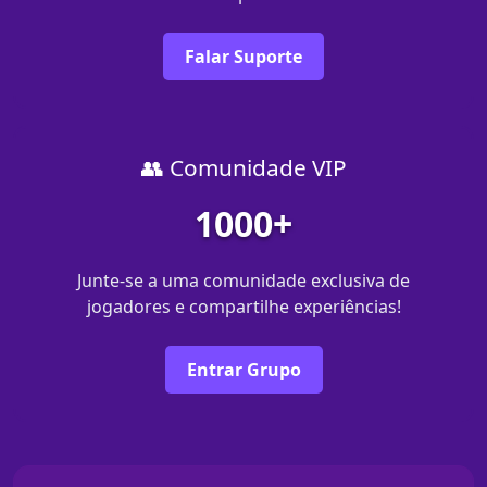
Falar Suporte
👥 Comunidade VIP
1000+
Junte-se a uma comunidade exclusiva de
jogadores e compartilhe experiências!
Entrar Grupo