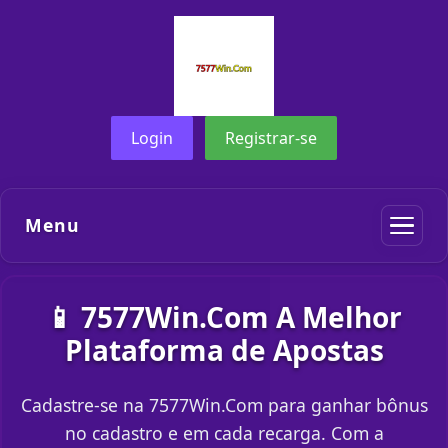
Login
Registrar-se
Menu
📱 7577Win.Com A Melhor
Plataforma de Apostas
Cadastre-se na 7577Win.Com para ganhar bônus
no cadastro e em cada recarga. Com a