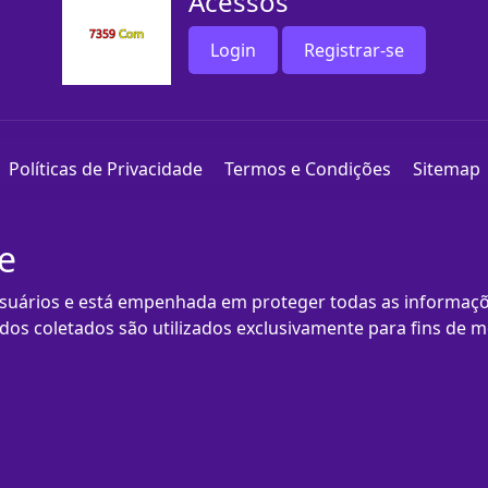
Acessos
Login
Registrar-se
Políticas de Privacidade
Termos e Condições
Sitemap
de
 usuários e está empenhada em proteger todas as informaçõ
os coletados são utilizados exclusivamente para fins de m