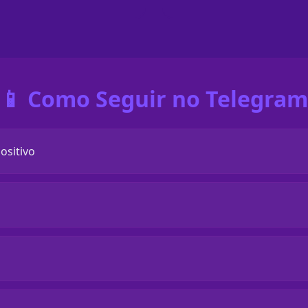
📱 Como Seguir no Telegram
ositivo