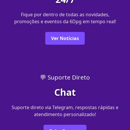
Fique por dentro de todas as novidades,
promoções e eventos da 6Dpg em tempo real!
Ver Notícias
💬 Suporte Direto
Chat
Suporte direto via Telegram, respostas rápidas e
atendimento personalizado!