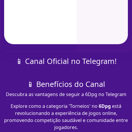
📱 Canal Oficial no Telegram!
📱 Benefícios do Canal
Descubra as vantagens de seguir a 6Dpg no Telegram
Explore como a categoria 'Torneios' no
6Dpg
está
revolucionando a experiência de jogos online,
promovendo competição saudável e comunidade entre
jogadores.