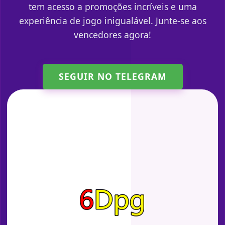
tem acesso a promoções incríveis e uma
experiência de jogo inigualável. Junte-se aos
vencedores agora!
SEGUIR NO TELEGRAM