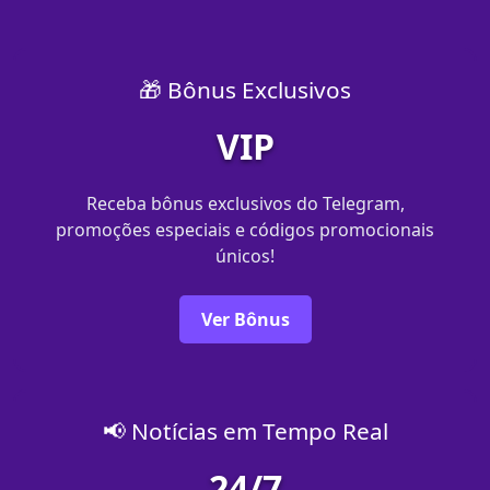
🎁 Bônus Exclusivos
VIP
Receba bônus exclusivos do Telegram,
promoções especiais e códigos promocionais
únicos!
Ver Bônus
📢 Notícias em Tempo Real
24/7