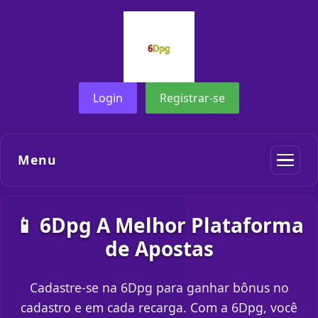
Login
Registrar-se
Menu
📱 6Dpg A Melhor Plataforma
de Apostas
Cadastre-se na 6Dpg para ganhar bônus no
cadastro e em cada recarga. Com a 6Dpg, você