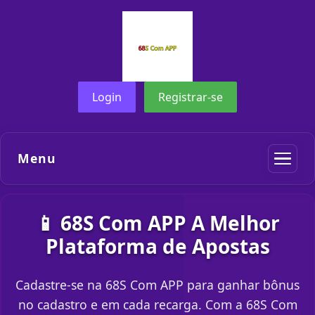
Login
Registrar-se
Menu
📱 68S Com APP A Melhor
Plataforma de Apostas
Cadastre-se na 68S Com APP para ganhar bônus
no cadastro e em cada recarga. Com a 68S Com