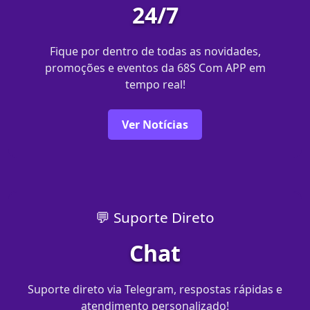
24/7
Fique por dentro de todas as novidades,
promoções e eventos da 68S Com APP em
tempo real!
Ver Notícias
💬 Suporte Direto
Chat
Suporte direto via Telegram, respostas rápidas e
atendimento personalizado!