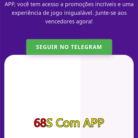
APP, você tem acesso a promoções incríveis e uma
experiência de jogo inigualável. Junte-se aos
vencedores agora!
SEGUIR NO TELEGRAM