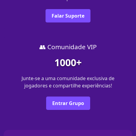
Falar Suporte
👥 Comunidade VIP
1000+
Junte-se a uma comunidade exclusiva de
jogadores e compartilhe experiências!
Entrar Grupo