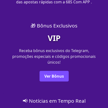
das apostas rápidas com a 68S Com APP .
🎁 Bônus Exclusivos
VIP
Receba bônus exclusivos do Telegram,
promoções especiais e códigos promocionais
únicos!
Ver Bônus
📢 Notícias em Tempo Real