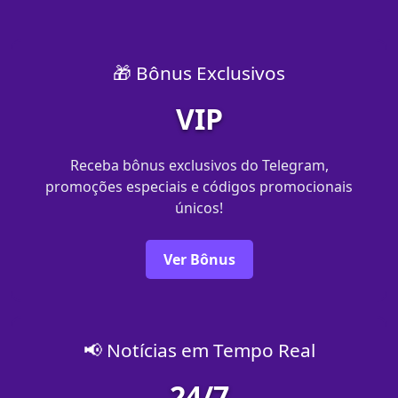
🎁 Bônus Exclusivos
VIP
Receba bônus exclusivos do Telegram,
promoções especiais e códigos promocionais
únicos!
Ver Bônus
📢 Notícias em Tempo Real
24/7