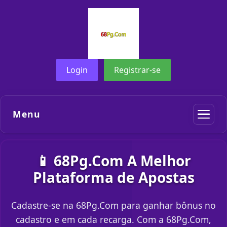
Login
Registrar-se
Menu
📱 68Pg.Com A Melhor
Plataforma de Apostas
Cadastre-se na 68Pg.Com para ganhar bônus no
cadastro e em cada recarga. Com a 68Pg.Com,