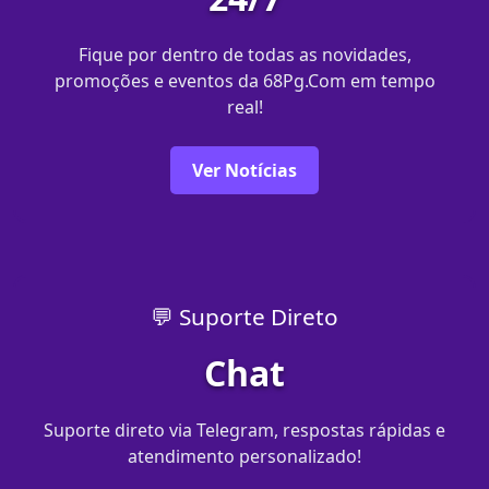
Fique por dentro de todas as novidades,
promoções e eventos da 68Pg.Com em tempo
real!
Ver Notícias
💬 Suporte Direto
Chat
Suporte direto via Telegram, respostas rápidas e
atendimento personalizado!