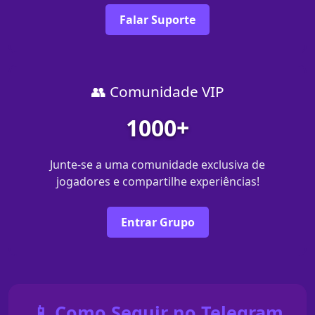
Falar Suporte
👥 Comunidade VIP
1000+
Junte-se a uma comunidade exclusiva de
jogadores e compartilhe experiências!
Entrar Grupo
📱 Como Seguir no Telegram