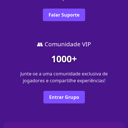
Falar Suporte
👥 Comunidade VIP
1000+
Junte-se a uma comunidade exclusiva de
jogadores e compartilhe experiências!
Entrar Grupo