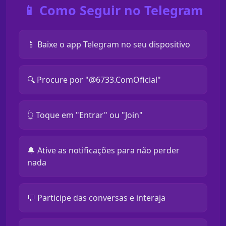
📱 Como Seguir no Telegram
📱 Baixe o app Telegram no seu dispositivo
🔍 Procure por "@6733.ComOficial"
👆 Toque em "Entrar" ou "Join"
🔔 Ative as notificações para não perder
nada
💬 Participe das conversas e interaja