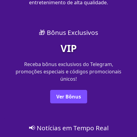
entretenimento de alta qualidade.
🎁 Bônus Exclusivos
VIP
Receba bônus exclusivos do Telegram,
promoções especiais e códigos promocionais
únicos!
Ver Bônus
📢 Notícias em Tempo Real