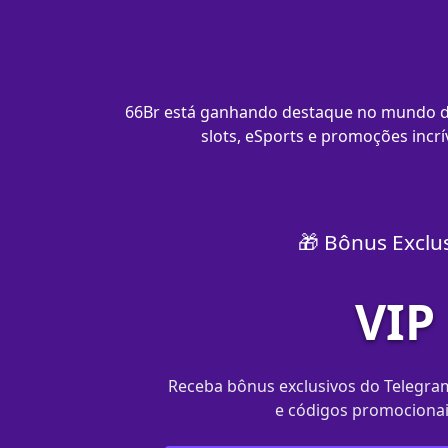
66Br está ganhando destaque no mundo das
slots, eSports e promoções incr
🎁 Bônus Exclu
VIP
Receba bônus exclusivos do Telegra
e códigos promocionai