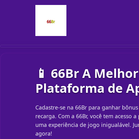
📱 66Br A Melhor
Plataforma de A
Cadastre-se na 66Br para ganhar bônus
recarga. Com a 66Br, você tem acesso a 
uma experiência de jogo inigualável. J
agora!