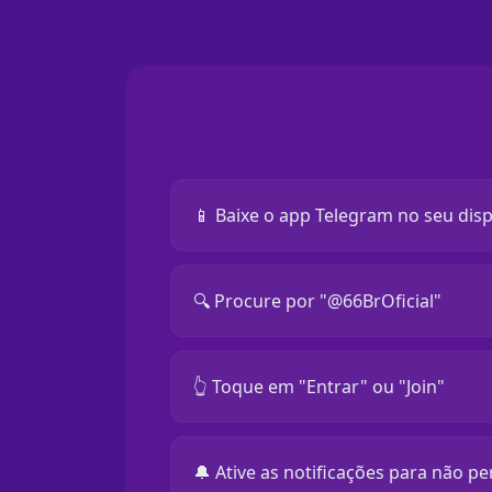
📱 Baixe o app Telegram no seu disp
🔍 Procure por "@66BrOficial"
👆 Toque em "Entrar" ou "Join"
🔔 Ative as notificações para não p