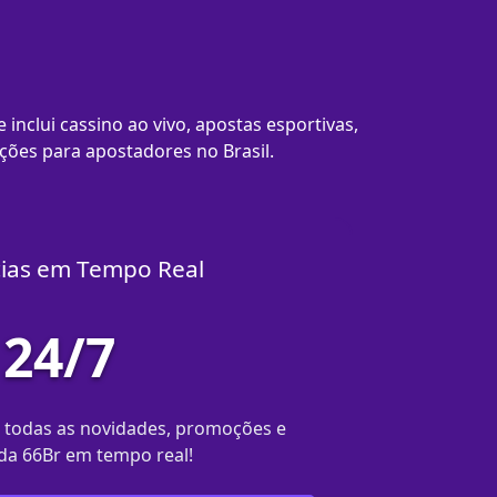
clui cassino ao vivo, apostas esportivas,
ções para apostadores no Brasil.
cias em Tempo Real
24/7
e todas as novidades, promoções e
da 66Br em tempo real!