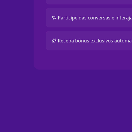
💬 Participe das conversas e interaj
🎁 Receba bônus exclusivos autom