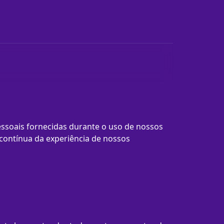
essoais fornecidas durante o uso de nossos
 contínua da experiência de nossos