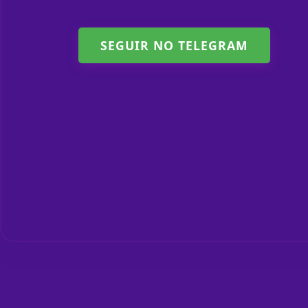
SEGUIR NO TELEGRAM