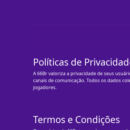
Políticas de Privacida
A 66Br valoriza a privacidade de seus usuá
canais de comunicação. Todos os dados cole
jogadores.
Termos e Condições