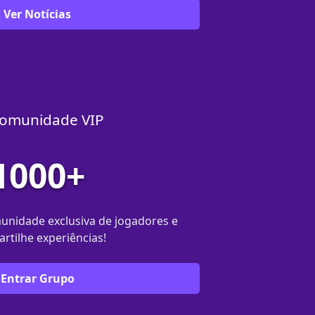
Ver Notícias
Comunidade VIP
1000+
unidade exclusiva de jogadores e
rtilhe experiências!
Entrar Grupo