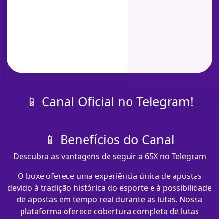
📱 Canal Oficial no Telegram!
📱 Benefícios do Canal
Descubra as vantagens de seguir a 65X no Telegram
O boxe oferece uma experiência única de apostas
devido à tradição histórica do esporte e à possibilidade
de apostas em tempo real durante as lutas. Nossa
plataforma oferece cobertura completa de lutas