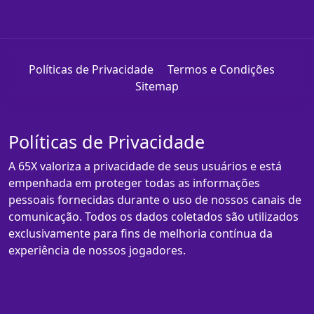
Políticas de Privacidade
Termos e Condições
Sitemap
Políticas de Privacidade
A 65X valoriza a privacidade de seus usuários e está
empenhada em proteger todas as informações
pessoais fornecidas durante o uso de nossos canais de
comunicação. Todos os dados coletados são utilizados
exclusivamente para fins de melhoria contínua da
experiência de nossos jogadores.