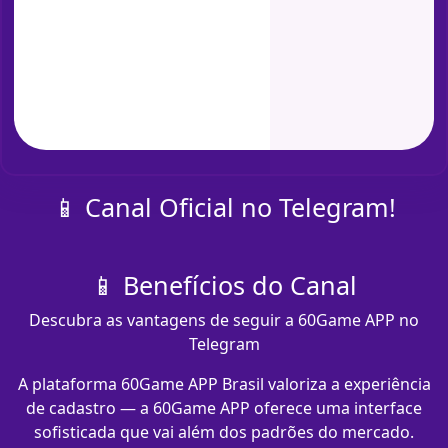
📱 Canal Oficial no Telegram!
📱 Benefícios do Canal
Descubra as vantagens de seguir a 60Game APP no
Telegram
A plataforma 60Game APP Brasil valoriza a experiência
de cadastro — a 60Game APP oferece uma interface
sofisticada que vai além dos padrões do mercado.