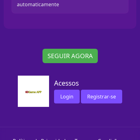
automaticamente
SEGUIR AGORA
Acessos
Login
Registrar-se