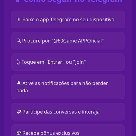
📱 Baixe o app Telegram no seu dispositivo
🔍 Procure por "@60Game APPOficial"
👆 Toque em "Entrar" ou "Join"
🔔 Ative as notificações para não perder
nada
💬 Participe das conversas e interaja
🎁 Receba bônus exclusivos