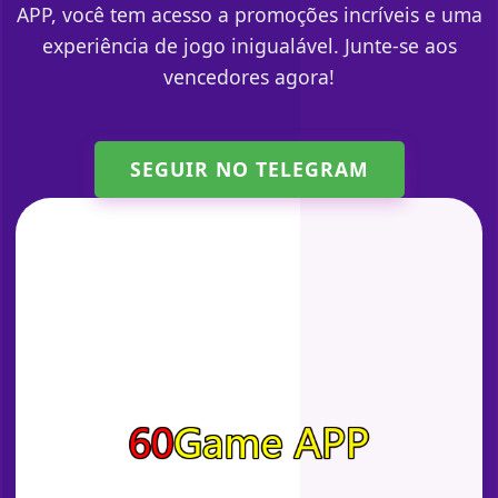
APP, você tem acesso a promoções incríveis e uma
experiência de jogo inigualável. Junte-se aos
vencedores agora!
SEGUIR NO TELEGRAM