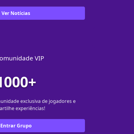
Ver Notícias
Comunidade VIP
1000+
unidade exclusiva de jogadores e
rtilhe experiências!
Entrar Grupo