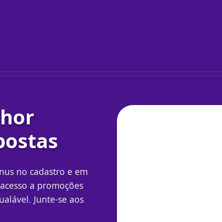
lhor
postas
nus no cadastro e em
 acesso a promoções
ualável. Junte-se aos