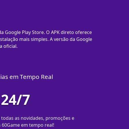
da Google Play Store. O APK direto oferece
instalação mais simples. A versão da Google
 oficial.
cias em Tempo Real
24/7
e todas as novidades, promoções e
a 60Game em tempo real!