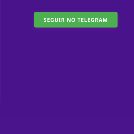
SEGUIR NO TELEGRAM