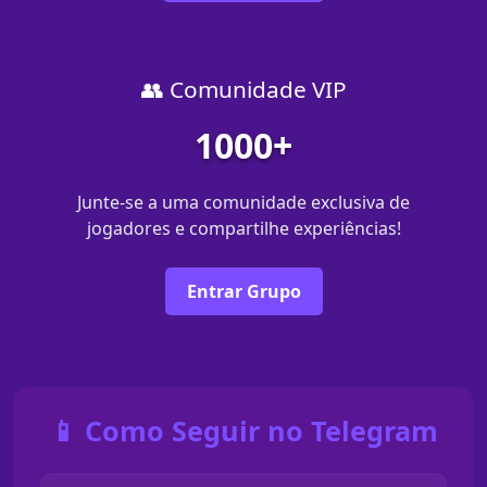
👥 Comunidade VIP
1000+
Junte-se a uma comunidade exclusiva de
jogadores e compartilhe experiências!
Entrar Grupo
📱 Como Seguir no Telegram