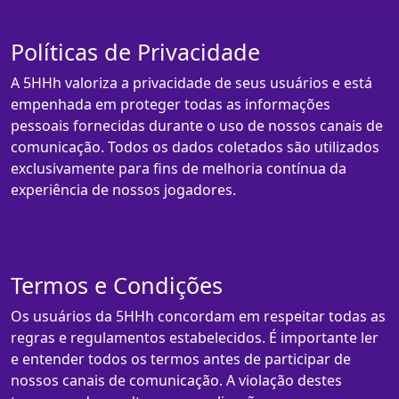
Políticas de Privacidade
A 5HHh valoriza a privacidade de seus usuários e está
empenhada em proteger todas as informações
pessoais fornecidas durante o uso de nossos canais de
comunicação. Todos os dados coletados são utilizados
exclusivamente para fins de melhoria contínua da
experiência de nossos jogadores.
Termos e Condições
Os usuários da 5HHh concordam em respeitar todas as
regras e regulamentos estabelecidos. É importante ler
e entender todos os termos antes de participar de
nossos canais de comunicação. A violação destes