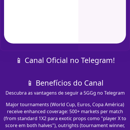
📱 Canal Oficial no Telegram!
📱 Benefícios do Canal
Descubra as vantagens de seguir a 5GGg no Telegram
Major tournaments (World Cup, Euros, Copa América)
receive enhanced coverage: 500+ markets per match
(from standard 1X2 para exotic props como "player X to
score em both halves"), outrights (tournament winner,