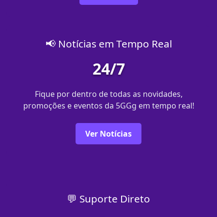
📢 Notícias em Tempo Real
24/7
Fique por dentro de todas as novidades,
promoções e eventos da 5GGg em tempo real!
Ver Notícias
💬 Suporte Direto