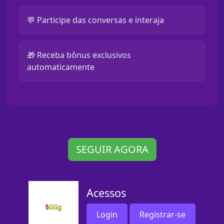
💬 Participe das conversas e interaja
🎁 Receba bônus exclusivos
automaticamente
SEGUIR AGORA
Acessos
Login
Registrar-se