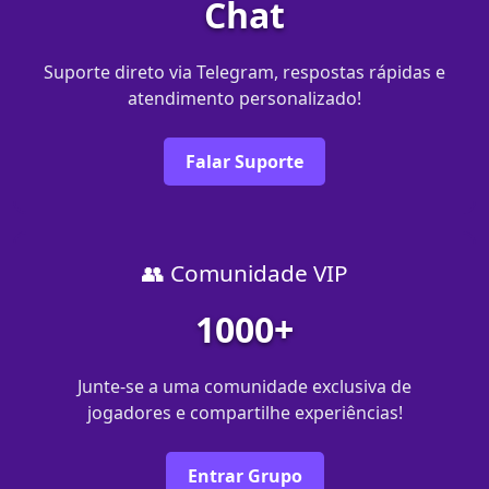
Chat
Suporte direto via Telegram, respostas rápidas e
atendimento personalizado!
Falar Suporte
👥 Comunidade VIP
1000+
Junte-se a uma comunidade exclusiva de
jogadores e compartilhe experiências!
Entrar Grupo