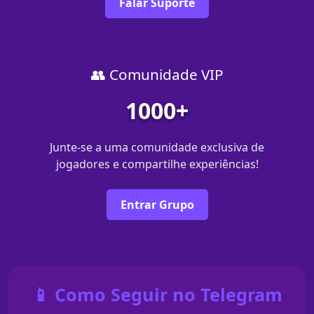
Falar Suporte
👥 Comunidade VIP
1000+
Junte-se a uma comunidade exclusiva de
jogadores e compartilhe experiências!
Entrar Grupo
📱 Como Seguir no Telegram