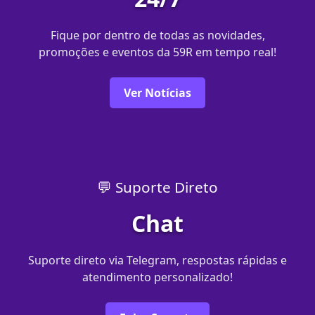
Fique por dentro de todas as novidades,
promoções e eventos da 59R em tempo real!
Ver Notícias
💬 Suporte Direto
Chat
Suporte direto via Telegram, respostas rápidas e
atendimento personalizado!