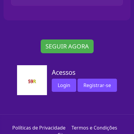
SEGUIR AGORA
Acessos
Login
Registrar-se
Políticas de Privacidade
Termos e Condições