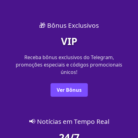
🎁 Bônus Exclusivos
VIP
Receba bônus exclusivos do Telegram,
promoções especiais e códigos promocionais
únicos!
Ver Bônus
📢 Notícias em Tempo Real
24/7