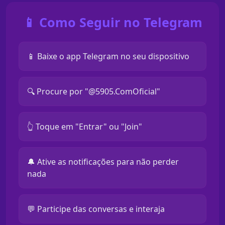
📱 Como Seguir no Telegram
📱 Baixe o app Telegram no seu dispositivo
🔍 Procure por "@5905.ComOficial"
👆 Toque em "Entrar" ou "Join"
🔔 Ative as notificações para não perder
nada
💬 Participe das conversas e interaja