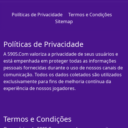
Políticas de Privacidade
Termos e Condições
Sitemap
Políticas de Privacidade
A 5905.Com valoriza a privacidade de seus usuários e
está empenhada em proteger todas as informações
pessoais fornecidas durante o uso de nossos canais de
comunicação. Todos os dados coletados são utilizados
exclusivamente para fins de melhoria contínua da
experiência de nossos jogadores.
Termos e Condições