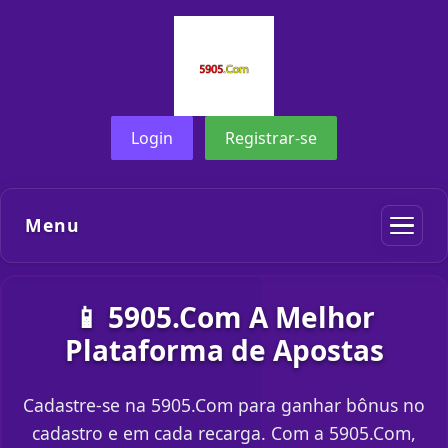
Login
Registrar-se
Menu
📱 5905.Com A Melhor
Plataforma de Apostas
Cadastre-se na 5905.Com para ganhar bônus no
cadastro e em cada recarga. Com a 5905.Com,