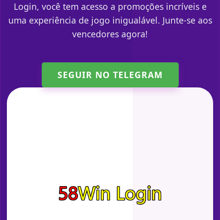
Login, você tem acesso a promoções incríveis e
uma experiência de jogo inigualável. Junte-se aos
vencedores agora!
SEGUIR NO TELEGRAM