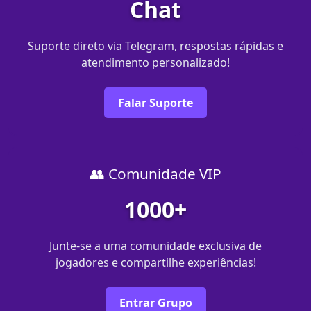
Chat
Suporte direto via Telegram, respostas rápidas e
atendimento personalizado!
Falar Suporte
👥 Comunidade VIP
1000+
Junte-se a uma comunidade exclusiva de
jogadores e compartilhe experiências!
Entrar Grupo