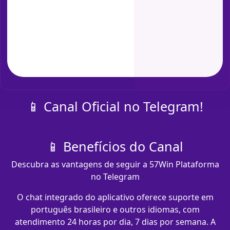
📱 Canal Oficial no Telegram!
📱 Benefícios do Canal
Descubra as vantagens de seguir a 57Win Plataforma
no Telegram
O chat integrado do aplicativo oferece suporte em
português brasileiro e outros idiomas, com
atendimento 24 horas por dia, 7 dias por semana. A