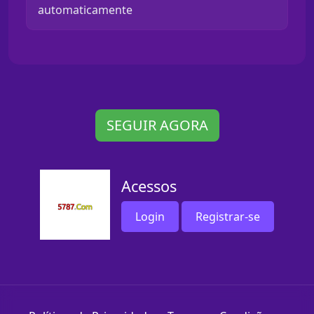
automaticamente
SEGUIR AGORA
Acessos
Login
Registrar-se