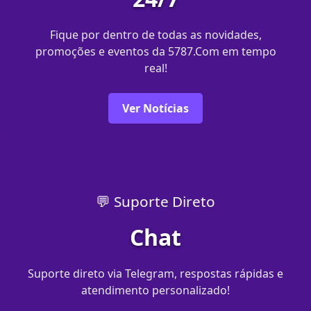
Fique por dentro de todas as novidades,
promoções e eventos da 5787.Com em tempo
real!
Ver Notícias
💬 Suporte Direto
Chat
Suporte direto via Telegram, respostas rápidas e
atendimento personalizado!