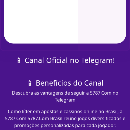
📱 Canal Oficial no Telegram!
📱 Benefícios do Canal
Descubra as vantagens de seguir a 5787.Com no
Telegram
Como líder em apostas e cassinos online no Brasil, a
5787.Com 5787.Com Brasil reúne jogos diversificados e
promoções personalizadas para cada jogador.