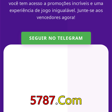
você tem acesso a promoções incríveis e uma
experiência de jogo inigualável. Junte-se aos
vencedores agora!
SEGUIR NO TELEGRAM