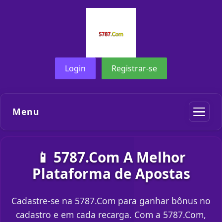
Login
Registrar-se
Menu
📱 5787.Com A Melhor
Plataforma de Apostas
Cadastre-se na 5787.Com para ganhar bônus no
cadastro e em cada recarga. Com a 5787.Com,