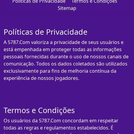
Políticas de Privacidade
Termos e Condições
Sitemap
Políticas de Privacidade
A 5787.Com valoriza a privacidade de seus usuários e
está empenhada em proteger todas as informações
pessoais fornecidas durante o uso de nossos canais de
comunicação. Todos os dados coletados são utilizados
exclusivamente para fins de melhoria contínua da
experiência de nossos jogadores.
Termos e Condições
Os usuários da 5787.Com concordam em respeitar
todas as regras e regulamentos estabelecidos. É