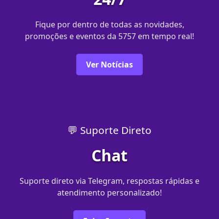
Fique por dentro de todas as novidades,
promoções e eventos da 5757 em tempo real!
Ver Notícias
💬 Suporte Direto
Chat
Suporte direto via Telegram, respostas rápidas e
atendimento personalizado!