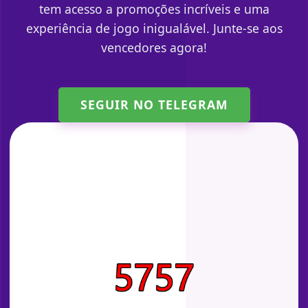
tem acesso a promoções incríveis e uma
experiência de jogo inigualável. Junte-se aos
vencedores agora!
SEGUIR NO TELEGRAM