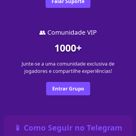
Falar Suporte
👥 Comunidade VIP
1000+
Junte-se a uma comunidade exclusiva de
jogadores e compartilhe experiências!
Entrar Grupo
📱 Como Seguir no Telegram