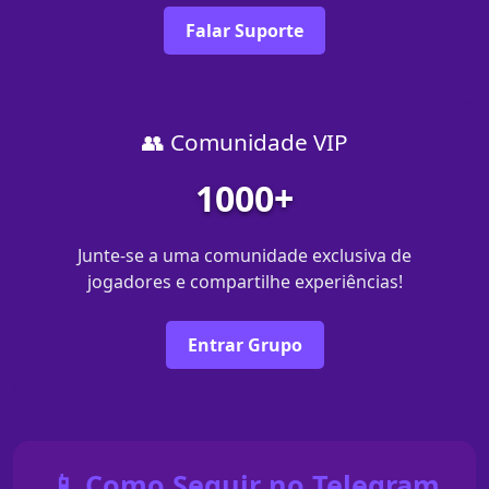
Falar Suporte
👥 Comunidade VIP
1000+
Junte-se a uma comunidade exclusiva de
jogadores e compartilhe experiências!
Entrar Grupo
📱 Como Seguir no Telegram