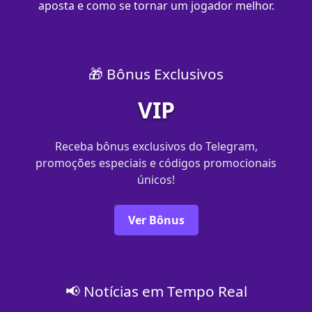
aposta e como se tornar um jogador melhor.
🎁 Bônus Exclusivos
VIP
Receba bônus exclusivos do Telegram,
promoções especiais e códigos promocionais
únicos!
Ver Bônus
📢 Notícias em Tempo Real