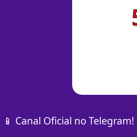
📱 Canal Oficial no Telegram!