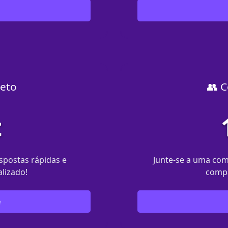
reto
👥 
t
espostas rápidas e
Junte-se a uma com
lizado!
compa
e