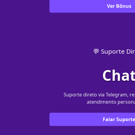
Ver Bônus
💬 Suporte Di
Cha
Suporte direto via Telegram, r
atendimento persona
Falar Suport