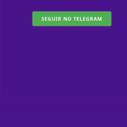
SEGUIR NO TELEGRAM