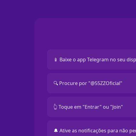
📱 Baixe o app Telegram no seu disp
🔍 Procure por "@55ZZOficial"
👆 Toque em "Entrar" ou "Join"
🔔 Ative as notificações para não p