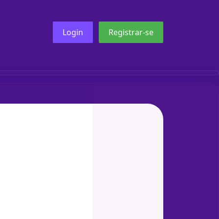
Login
Registrar-se