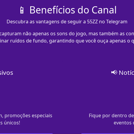
📱 Benefícios do Canal
Descubra as vantagens de seguir a 55ZZ no Telegram
e capturam não apenas os sons do jogo, mas também as conv
inar ruídos de fundo, garantindo que você ouça apenas o qu
sivos
📢 Notí
m, promoções especiais
Fique por dentro d
s únicos!
eventos 