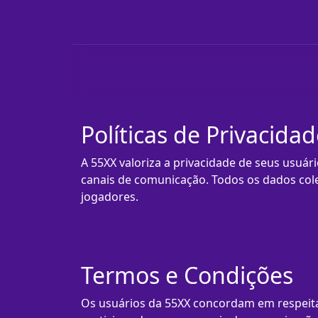
Políticas de Privacida
A 55XX valoriza a privacidade de seus usuá
canais de comunicação. Todos os dados cole
jogadores.
Termos e Condições
Os usuários da 55XX concordam em respeitar