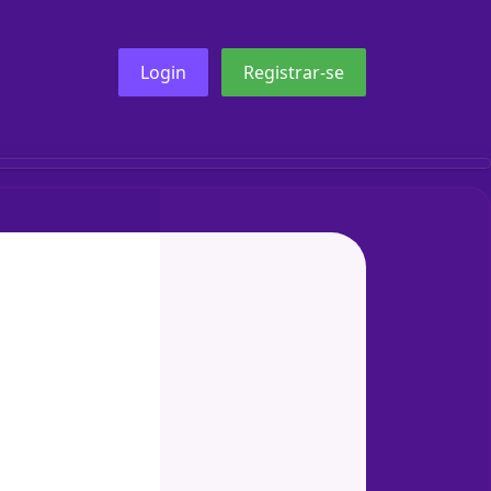
Login
Registrar-se