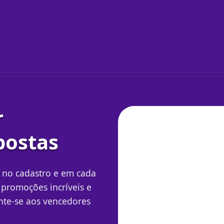
r
postas
 no cadastro e em cada
 promoções incríveis e
unte-se aos vencedores