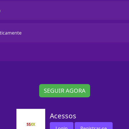
a
aticamente
SEGUIR AGORA
Acessos
Login
Registrar-se