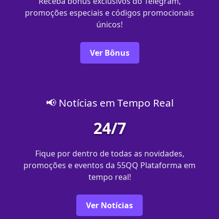
Receba bônus exclusivos do Telegram,
promoções especiais e códigos promocionais
únicos!
Ver Bônus
📢 Notícias em Tempo Real
24/7
Fique por dentro de todas as novidades,
promoções e eventos da 55QQ Plataforma em
tempo real!
Ver Notícias