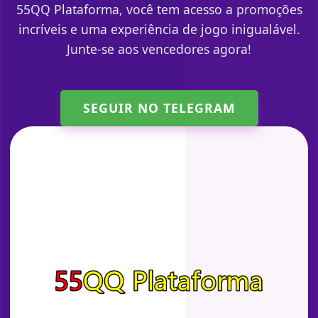
55QQ Plataforma, você tem acesso a promoções
incríveis e uma experiência de jogo inigualável.
Junte-se aos vencedores agora!
SEGUIR NO TELEGRAM