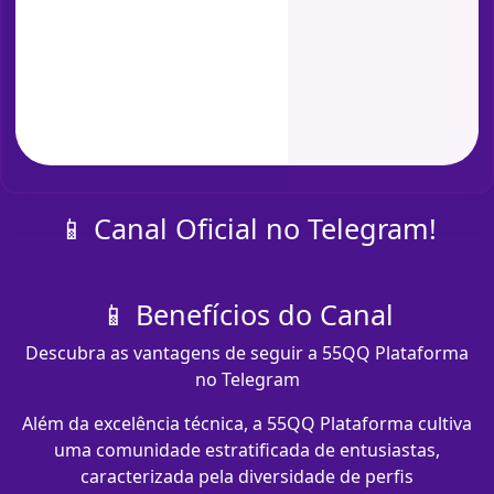
📱 Canal Oficial no Telegram!
📱 Benefícios do Canal
Descubra as vantagens de seguir a 55QQ Plataforma
no Telegram
Além da excelência técnica, a 55QQ Plataforma cultiva
uma comunidade estratificada de entusiastas,
caracterizada pela diversidade de perfis