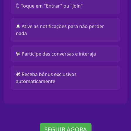
👆 Toque em "Entrar" ou "Join"
🔔 Ative as notificações para não perder
nada
💬 Participe das conversas e interaja
🎁 Receba bônus exclusivos
automaticamente
SEGUIR AGORA