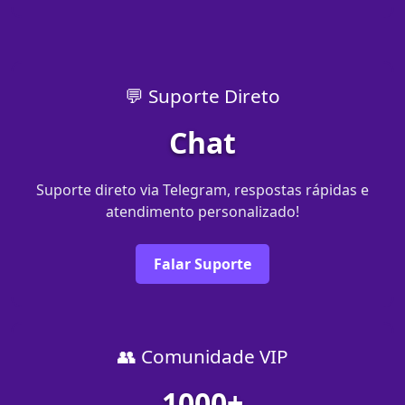
💬 Suporte Direto
Chat
Suporte direto via Telegram, respostas rápidas e
atendimento personalizado!
Falar Suporte
👥 Comunidade VIP
1000+