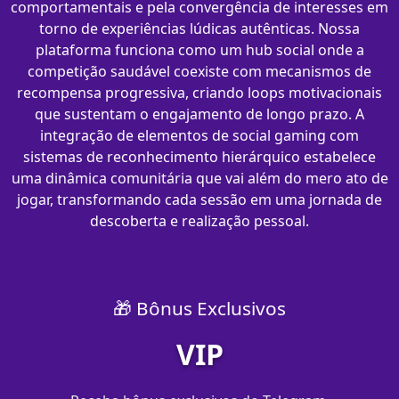
comportamentais e pela convergência de interesses em
torno de experiências lúdicas autênticas. Nossa
plataforma funciona como um hub social onde a
competição saudável coexiste com mecanismos de
recompensa progressiva, criando loops motivacionais
que sustentam o engajamento de longo prazo. A
integração de elementos de social gaming com
sistemas de reconhecimento hierárquico estabelece
uma dinâmica comunitária que vai além do mero ato de
jogar, transformando cada sessão em uma jornada de
descoberta e realização pessoal.
🎁 Bônus Exclusivos
VIP