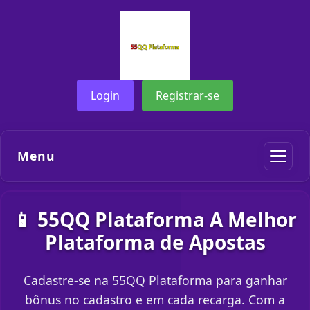
Login
Registrar-se
Menu
📱 55QQ Plataforma A Melhor
Plataforma de Apostas
Cadastre-se na 55QQ Plataforma para ganhar
bônus no cadastro e em cada recarga. Com a