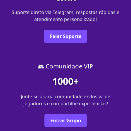
Suporte direto via Telegram, respostas rápidas e
atendimento personalizado!
Falar Suporte
👥 Comunidade VIP
1000+
Junte-se a uma comunidade exclusiva de
jogadores e compartilhe experiências!
Entrar Grupo