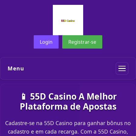
Login
Registrar-se
Menu
📱 55D Casino A Melhor
Plataforma de Apostas
Cadastre-se na 55D Casino para ganhar bônus no
cadastro e em cada recarga. Com a 55D Casino,