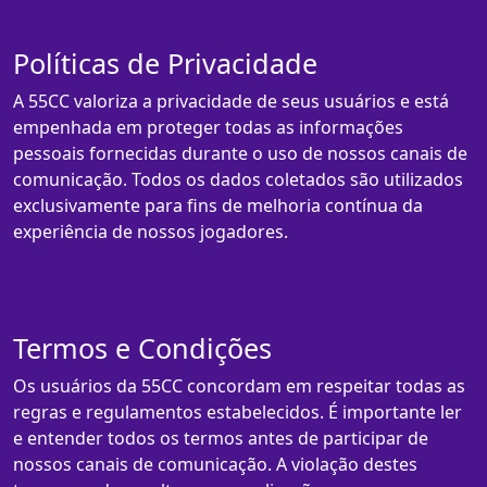
Políticas de Privacidade
A 55CC valoriza a privacidade de seus usuários e está
empenhada em proteger todas as informações
pessoais fornecidas durante o uso de nossos canais de
comunicação. Todos os dados coletados são utilizados
exclusivamente para fins de melhoria contínua da
experiência de nossos jogadores.
Termos e Condições
Os usuários da 55CC concordam em respeitar todas as
regras e regulamentos estabelecidos. É importante ler
e entender todos os termos antes de participar de
nossos canais de comunicação. A violação destes