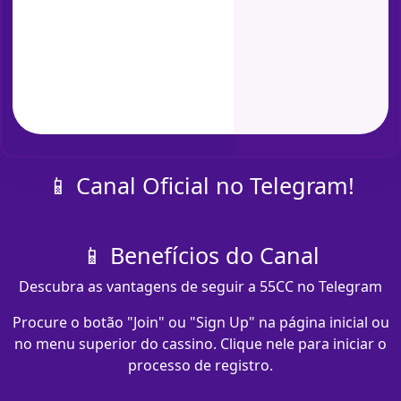
📱 Canal Oficial no Telegram!
📱 Benefícios do Canal
Descubra as vantagens de seguir a 55CC no Telegram
Procure o botão "Join" ou "Sign Up" na página inicial ou
no menu superior do cassino. Clique nele para iniciar o
processo de registro.