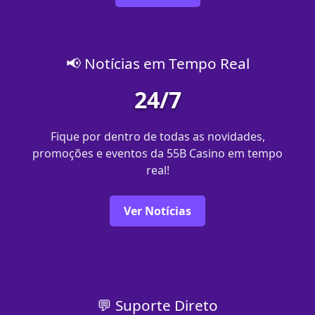
📢 Notícias em Tempo Real
24/7
Fique por dentro de todas as novidades,
promoções e eventos da 55B Casino em tempo
real!
Ver Notícias
💬 Suporte Direto