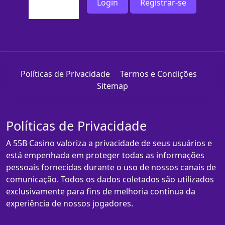
Login
Registrar-se
Políticas de Privacidade
Termos e Condições
Sitemap
Políticas de Privacidade
A 55B Casino valoriza a privacidade de seus usuários e
está empenhada em proteger todas as informações
pessoais fornecidas durante o uso de nossos canais de
comunicação. Todos os dados coletados são utilizados
exclusivamente para fins de melhoria contínua da
experiência de nossos jogadores.