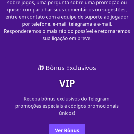
sobre jogos, uma pergunta sobre uma promoção ou
quiser compartilhar seus comentários ou sugestões,
entre em contato com a equipe de suporte ao jogador
por telefone, e-mail, telegrama e e-mail.
Responderemos o mais rápido possível e retornaremos
sua ligação em breve.
🎁 Bônus Exclusivos
VIP
Receba bônus exclusivos do Telegram,
promoções especiais e códigos promocionais
únicos!
Ver Bônus