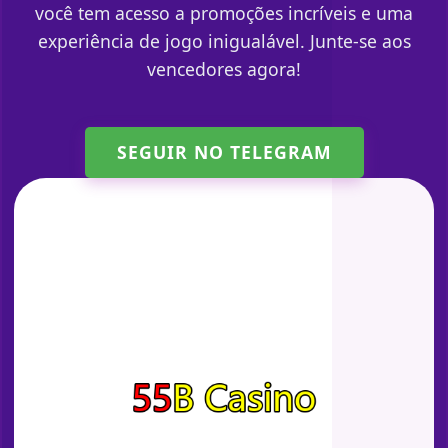
você tem acesso a promoções incríveis e uma
experiência de jogo inigualável. Junte-se aos
vencedores agora!
SEGUIR NO TELEGRAM