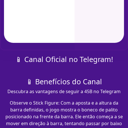
📱 Canal Oficial no Telegram!
📱 Benefícios do Canal
Descubra as vantagens de seguir a 45B no Telegram
Observe o Stick Figure: Com a aposta e a altura da
barra definidas, o jogo mostra o boneco de palito
posicionado na frente da barra. Ele então começa a se
mover em direção à barra, tentando passar por baixo