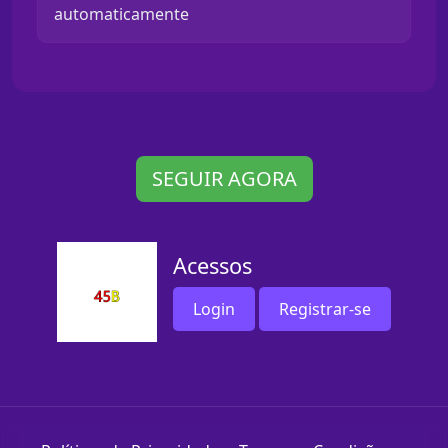
automaticamente
SEGUIR AGORA
Acessos
Login
Registrar-se