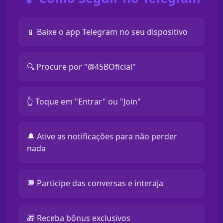
📱 Baixe o app Telegram no seu dispositivo
🔍 Procure por "@45BOficial"
👆 Toque em "Entrar" ou "Join"
🔔 Ative as notificações para não perder
nada
💬 Participe das conversas e interaja
🎁 Receba bônus exclusivos