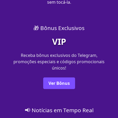
sem tocá-la.
🎁 Bônus Exclusivos
VIP
Receba bônus exclusivos do Telegram,
promoções especiais e códigos promocionais
únicos!
Ver Bônus
📢 Notícias em Tempo Real