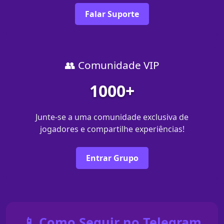
Falar Suporte
👥 Comunidade VIP
1000+
Junte-se a uma comunidade exclusiva de
jogadores e compartilhe experiências!
Entrar Grupo
📱 Como Seguir no Telegram