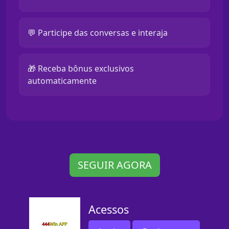
💬 Participe das conversas e interaja
🎁 Receba bônus exclusivos
automaticamente
SEGUIR AGORA
Acessos