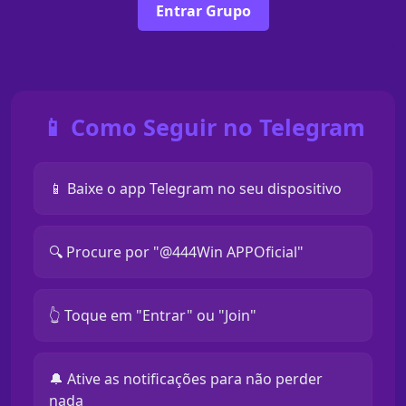
Entrar Grupo
📱 Como Seguir no Telegram
📱 Baixe o app Telegram no seu dispositivo
🔍 Procure por "@444Win APPOficial"
👆 Toque em "Entrar" ou "Join"
🔔 Ative as notificações para não perder
nada