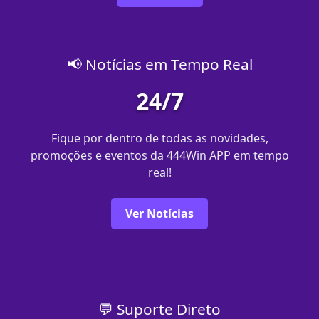
📢 Notícias em Tempo Real
24/7
Fique por dentro de todas as novidades,
promoções e eventos da 444Win APP em tempo
real!
Ver Notícias
💬 Suporte Direto