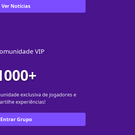
Ver Notícias
Comunidade VIP
1000+
unidade exclusiva de jogadores e
rtilhe experiências!
Entrar Grupo