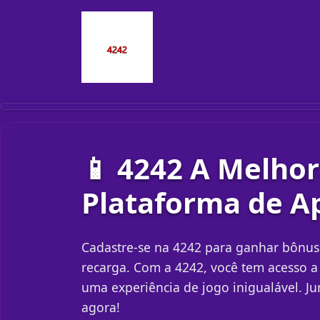
📱 4242 A Melhor
Plataforma de A
Cadastre-se na 4242 para ganhar bônus
recarga. Com a 4242, você tem acesso a
uma experiência de jogo inigualável. J
agora!