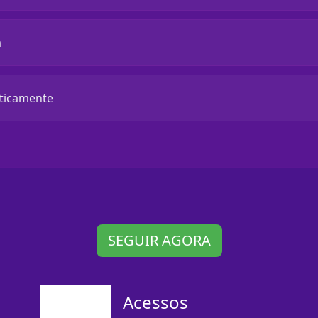
a
aticamente
SEGUIR AGORA
Acessos