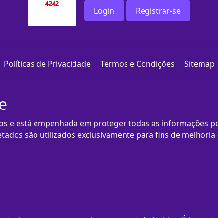
Login
Registrar-se
Políticas de Privacidade
Termos e Condições
Sitemap
de
rios e está empenhada em proteger todas as informações p
tados são utilizados exclusivamente para fins de melhoria