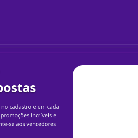
postas
 no cadastro e em cada
 promoções incríveis e
unte-se aos vencedores