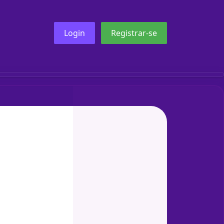
Login
Registrar-se