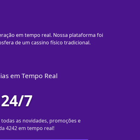
eração em tempo real. Nossa plataforma foi
fera de um cassino físico tradicional.
cias em Tempo Real
24/7
e todas as novidades, promoções e
da 4242 em tempo real!