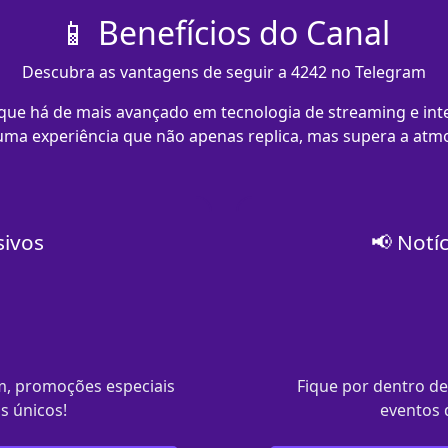
📱 Benefícios do Canal
Descubra as vantagens de seguir a 4242 no Telegram
o que há de mais avançado em tecnologia de streaming e int
ma experiência que não apenas replica, mas supera a atmos
sivos
📢 Notí
m, promoções especiais
Fique por dentro d
s únicos!
eventos 