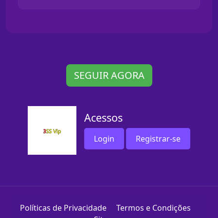
SEGUIR AGORA
Acessos
Login
Registrar-se
Políticas de Privacidade
Termos e Condições