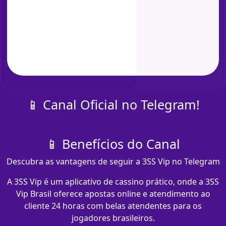
📱 Canal Oficial no Telegram!
📱 Benefícios do Canal
Descubra as vantagens de seguir a 3SS Vip no Telegram
A 3SS Vip é um aplicativo de cassino prático, onde a 3SS
Vip Brasil oferece apostas online e atendimento ao
cliente 24 horas com belas atendentes para os
jogadores brasileiros.