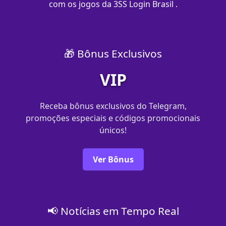
com os jogos da 3SS Login Brasil .
🎁 Bônus Exclusivos
VIP
Receba bônus exclusivos do Telegram,
promoções especiais e códigos promocionais
únicos!
Ver Bônus
📢 Notícias em Tempo Real