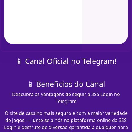
📱 Canal Oficial no Telegram!
📱 Benefícios do Canal
Descubra as vantagens de seguir a 3SS Login no
Telegram
O site de cassino mais seguro e com a maior variedade
de jogos — junte-se a nós na plataforma online da 3SS
Login e desfrute de diversão garantida a qualquer hora