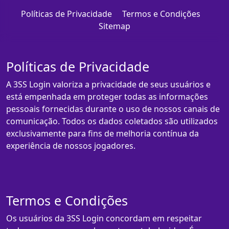
Políticas de Privacidade
Termos e Condições
Sitemap
Políticas de Privacidade
A 3SS Login valoriza a privacidade de seus usuários e
está empenhada em proteger todas as informações
pessoais fornecidas durante o uso de nossos canais de
comunicação. Todos os dados coletados são utilizados
exclusivamente para fins de melhoria contínua da
experiência de nossos jogadores.
Termos e Condições
Os usuários da 3SS Login concordam em respeitar