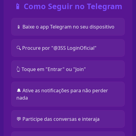
📱 Como Seguir no Telegram
📱 Baixe o app Telegram no seu dispositivo
🔍 Procure por "@3SS LoginOficial"
👆 Toque em "Entrar" ou "Join"
🔔 Ative as notificações para não perder
nada
💬 Participe das conversas e interaja