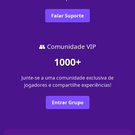
Falar Suporte
👥 Comunidade VIP
1000+
Junte-se a uma comunidade exclusiva de
jogadores e compartilhe experiências!
Entrar Grupo