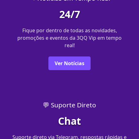
24/7
Fique por dentro de todas as novidades,
promoções e eventos da 3QQ Vip em tempo
real!
Ver Notícias
💬 Suporte Direto
Chat
Suporte direto via Telegram, respostas rápidas e