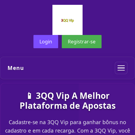
Login
Registrar-se
Menu
📱 3QQ Vip A Melhor
Plataforma de Apostas
Cadastre-se na 3QQ Vip para ganhar bônus no
cadastro e em cada recarga. Com a 3QQ Vip, você