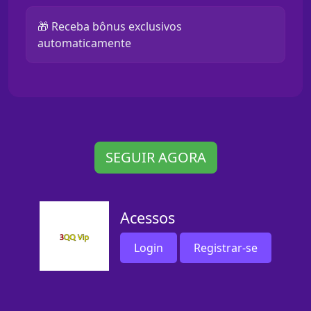
🎁 Receba bônus exclusivos
automaticamente
SEGUIR AGORA
Acessos
Login
Registrar-se