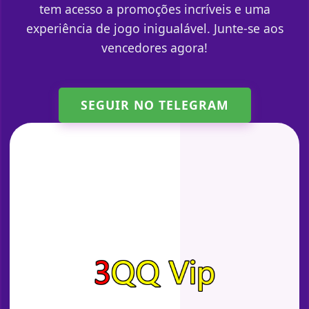
tem acesso a promoções incríveis e uma
experiência de jogo inigualável. Junte-se aos
vencedores agora!
SEGUIR NO TELEGRAM