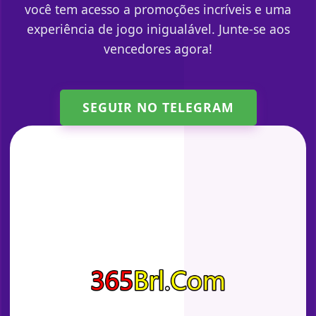
você tem acesso a promoções incríveis e uma
experiência de jogo inigualável. Junte-se aos
vencedores agora!
SEGUIR NO TELEGRAM