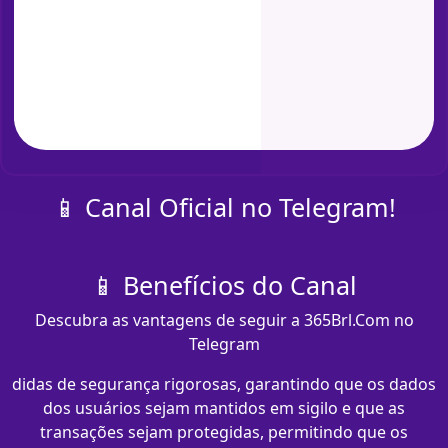
📱 Canal Oficial no Telegram!
📱 Benefícios do Canal
Descubra as vantagens de seguir a 365Brl.Com no
Telegram
didas de segurança rigorosas, garantindo que os dados
dos usuários sejam mantidos em sigilo e que as
transações sejam protegidas, permitindo que os