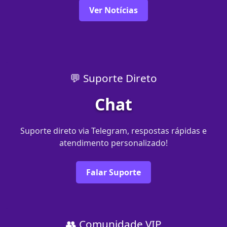
Ver Notícias
💬 Suporte Direto
Chat
Suporte direto via Telegram, respostas rápidas e
atendimento personalizado!
Falar Suporte
👥 Comunidade VIP