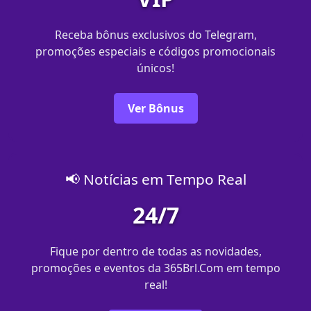
Receba bônus exclusivos do Telegram,
promoções especiais e códigos promocionais
únicos!
Ver Bônus
📢 Notícias em Tempo Real
24/7
Fique por dentro de todas as novidades,
promoções e eventos da 365Brl.Com em tempo
real!