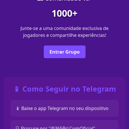
1000+
Junte-se a uma comunidade exclusiva de
jogadores e compartilhe experiências!
Entrar Grupo
📱 Como Seguir no Telegram
📱 Baixe o app Telegram no seu dispositivo
🔍 Procure por "@365Brl.ComOficial"