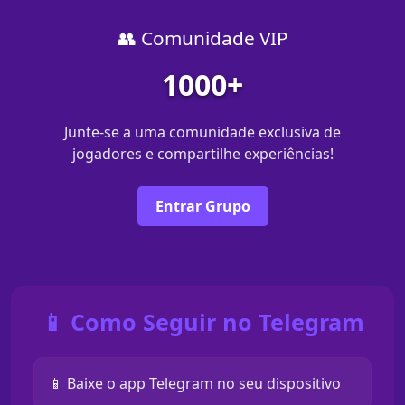
👥 Comunidade VIP
1000+
Junte-se a uma comunidade exclusiva de
jogadores e compartilhe experiências!
Entrar Grupo
📱 Como Seguir no Telegram
📱 Baixe o app Telegram no seu dispositivo