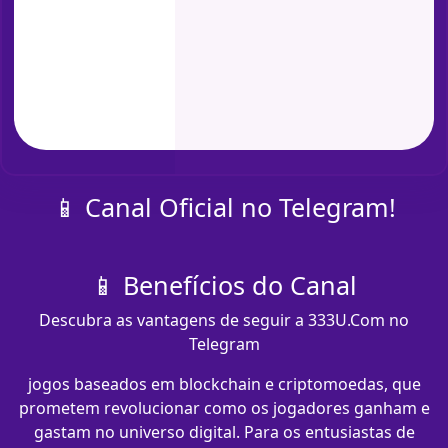
📱 Canal Oficial no Telegram!
📱 Benefícios do Canal
Descubra as vantagens de seguir a 333U.Com no
Telegram
jogos baseados em blockchain e criptomoedas, que
prometem revolucionar como os jogadores ganham e
gastam no universo digital. Para os entusiastas de