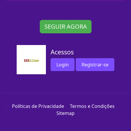
SEGUIR AGORA
Acessos
Login
Registrar-se
Políticas de Privacidade
Termos e Condições
Sitemap