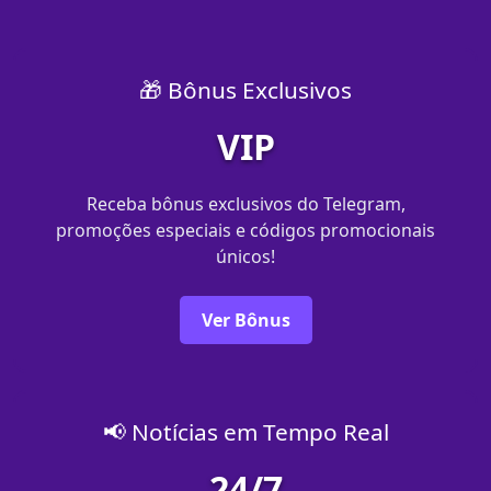
🎁 Bônus Exclusivos
VIP
Receba bônus exclusivos do Telegram,
promoções especiais e códigos promocionais
únicos!
Ver Bônus
📢 Notícias em Tempo Real
24/7