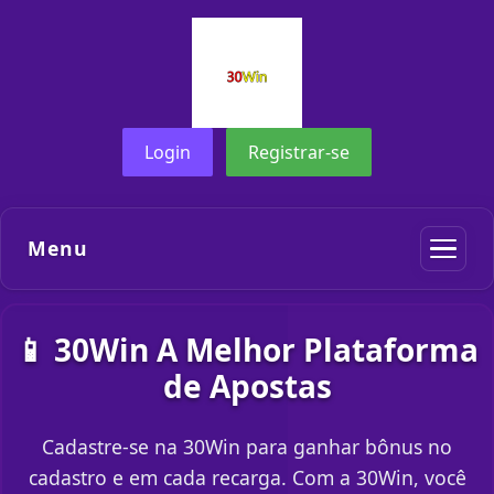
Login
Registrar-se
Menu
📱 30Win A Melhor Plataforma
de Apostas
Cadastre-se na 30Win para ganhar bônus no
cadastro e em cada recarga. Com a 30Win, você