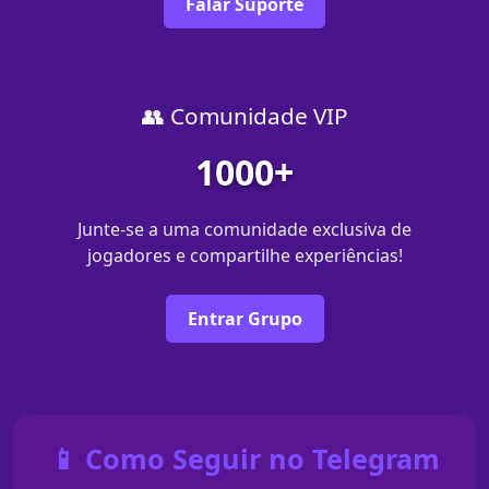
Falar Suporte
👥 Comunidade VIP
1000+
Junte-se a uma comunidade exclusiva de
jogadores e compartilhe experiências!
Entrar Grupo
📱 Como Seguir no Telegram