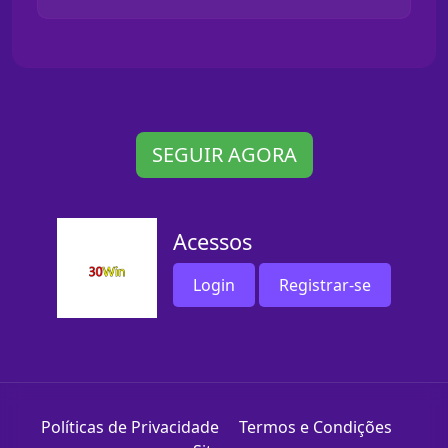
SEGUIR AGORA
Acessos
Login
Registrar-se
Políticas de Privacidade
Termos e Condições