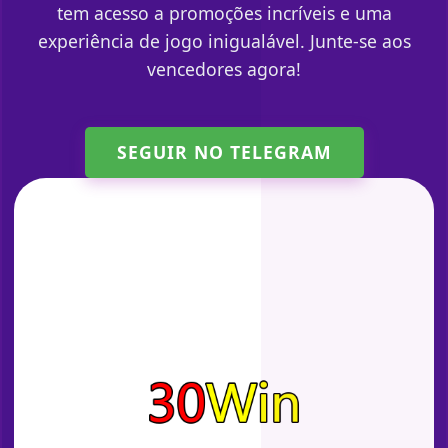
tem acesso a promoções incríveis e uma
experiência de jogo inigualável. Junte-se aos
vencedores agora!
SEGUIR NO TELEGRAM