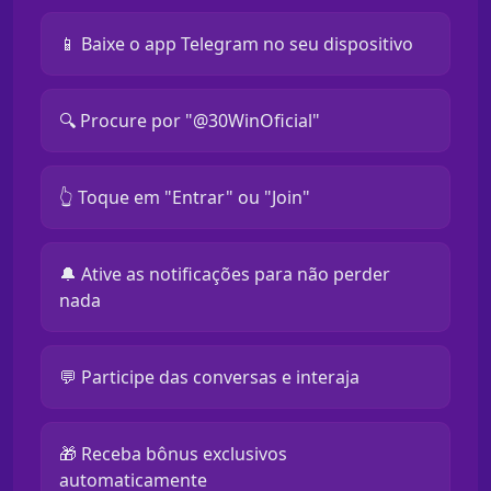
📱 Baixe o app Telegram no seu dispositivo
🔍 Procure por "@30WinOficial"
👆 Toque em "Entrar" ou "Join"
🔔 Ative as notificações para não perder
nada
💬 Participe das conversas e interaja
🎁 Receba bônus exclusivos
automaticamente