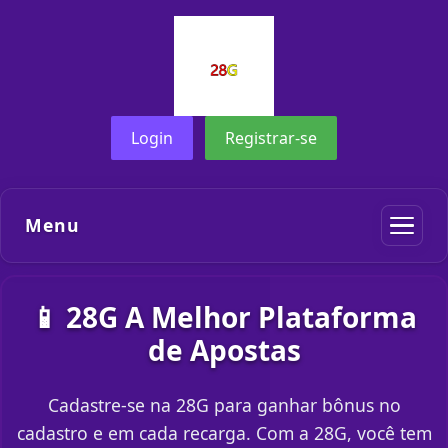
Login
Registrar-se
Menu
📱 28G A Melhor Plataforma
de Apostas
Cadastre-se na 28G para ganhar bônus no
cadastro e em cada recarga. Com a 28G, você tem