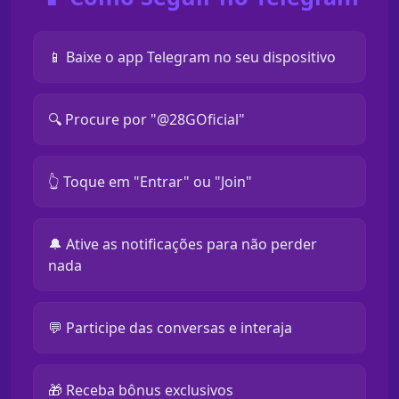
📱 Baixe o app Telegram no seu dispositivo
🔍 Procure por "@28GOficial"
👆 Toque em "Entrar" ou "Join"
🔔 Ative as notificações para não perder
nada
💬 Participe das conversas e interaja
🎁 Receba bônus exclusivos